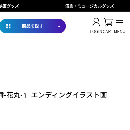
映画
グッズ
演劇・ミュージカル
グッズ
商品を探す
LOGIN
CART
MENU
舞-花丸-』 エンディングイラスト画