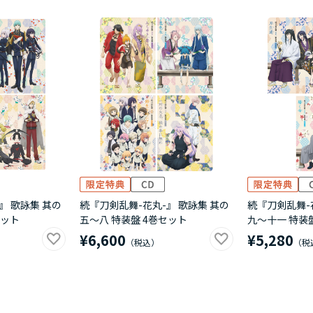
』 歌詠集 其の
続『刀剣乱舞-花丸-』 歌詠集 其の
続『刀剣乱舞-
セット
五～八 特装盤 4巻セット
九～十一 特装
¥6,600
¥5,280