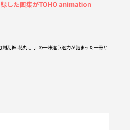
た画集がTOHO animation
刀剣乱舞-花丸-』」の一味違う魅力が詰まった一冊と