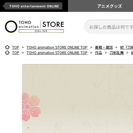
アニメ
グッズ
TOHO entertainment ONLINE
TOP
>
TOHO animation STORE ONLINE TOP
>
書籍・雑誌
>
続『刀
TOP
>
TOHO animation STORE ONLINE TOP
>
作品
>
刀剣乱舞
>