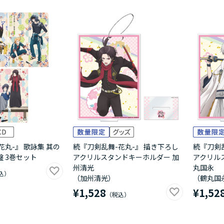
花丸-』 歌詠集 其の
続『刀剣乱舞-花丸-』 描き下ろし
続『刀剣
盤 3巻セット
アクリルスタンドキーホルダー 加
アクリル
州清光
丸国永
（加州清光）
（鶴丸国
¥1,528
¥1,52