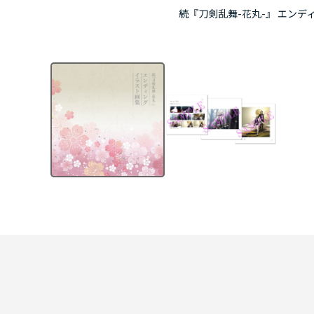
続『刀剣乱舞-花丸-』 エンデ