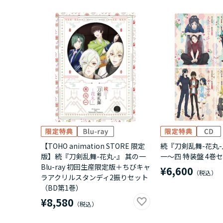
【TOHO animation STORE 限定
続『刀剣乱舞-花丸-
版】続『刀剣乱舞-花丸-』 其の一
一～四 特装盤 4巻
Blu-ray 初回生産限定版＋ちびキャ
¥6,600
ラアクリルスタンディ2振りセット
（BD第1巻）
¥8,580