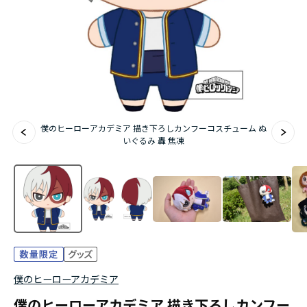
アニメ『僕のヒーローアカデミア』10周年
ハイキュー!!ジャージ＆ユニフォーム
『無職転生Ⅲ ～異世界行ったら本気だす～』
『ふつつかな悪女ではございますが ～雛宮蝶鼠と
僕のヒーローアカデミア 描き下ろしカンフーコスチューム ぬ
りかえ伝～』
いぐるみ 轟 焦凍
僕のヒーローアカデミア
僕のヒーローアカデミア 描き下ろしカンフー