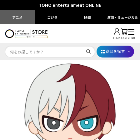
TOHO entertainment ONLINE
アニメ
ゴジラ
映画
演劇・ミュージカル
LOGIN
CART
MENU
商品を探す
Dr.STONE STONE FES.2026
映画ちいかわ
じゅじゅフェス 2026
薬屋のひとりごと 夏の園遊会2026
名探偵コナン