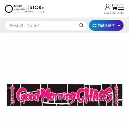
LOGIN
CART
MENU
商品を探す
Dr.STONE STONE FES.2026
映画ちいかわ
じゅじゅフェス 2026
薬屋のひとりごと 夏の園遊会2026
名探偵コナン
アニメ『僕のヒーローアカデミア』10周年
ハイキュー!!ジャージ＆ユニフォーム