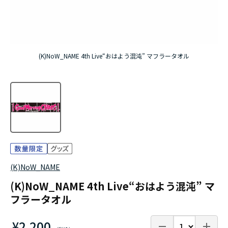
『無職転生Ⅲ ～異世界行ったら本気だす～』
『ふつつかな悪女ではございますが ～雛宮蝶鼠と
(K)NoW_NAME 4th Live“おはよう混沌” マフラータオル
りかえ伝～』
(K)NoW_NAME
(K)NoW_NAME 4th Live“おはよう混沌” マ
フラータオル
¥2,200