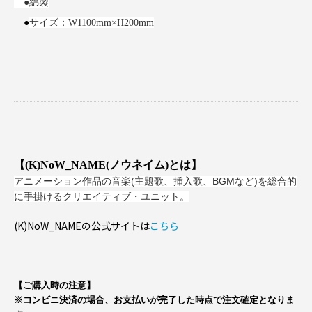
●綿製
●
サイズ：W1100mm×H200mm
【(K)NoW_NAME(ノウネイム)とは】
アニメーション作品の音楽(主題歌、挿入歌、BGMなど)を総合的
に手掛けるクリエイティブ・ユニット。
(K)NoW_NAMEの公式サイトは
こちら
【ご購入時の注意】
※コンビニ決済の場合、お支払いが完了した時点で注文確定となりま