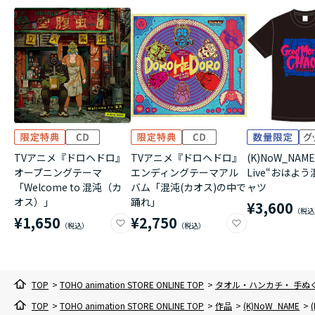
TVアニメ『ドロヘドロ』
TVアニメ『ドロヘドロ』
(K)NoW_NAME
オープニングテーマ
エンディングテーマアル
Live“おはよう
「Welcome to 混沌（カ
バム「混沌(カオス)の中で
ャツ
オス）」
踊れ」
¥3,600
¥1,650
¥2,750
TOP
>
TOHO animation STORE ONLINE TOP
>
タオル・ハンカチ・ 手ぬ
TOP
>
TOHO animation STORE ONLINE TOP
>
作品
>
(K)NoW_NAME
>