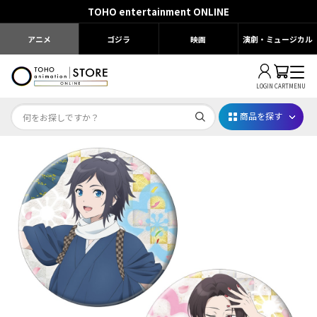
TOHO entertainment ONLINE
アニメ
ゴジラ
映画
演劇・ミュージカル
LOGIN
CART
MENU
商品を探す
Dr.STONE STONE FES.2026
映画ちいかわ
じゅじゅフェス 2026
薬屋のひとりごと 夏の園遊会2026
名探偵コナン