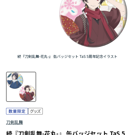
アニメ『僕のヒーローアカデミア』10周年
ハイキュー!!ジャージ＆ユニフォーム
『無職転生Ⅲ ～異世界行ったら本気だす～』
『ふつつかな悪女ではございますが ～雛宮蝶鼠と
続『刀剣乱舞-花丸-』 缶バッジセット TaS 5周年記念イラスト
りかえ伝～』
刀剣乱舞
続『刀剣乱舞-花丸-』 缶バッジセット TaS 5