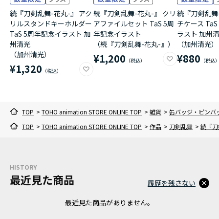
続『刀剣乱舞-花丸-』 アク
続『刀剣乱舞-花丸-』 クリ
続『刀剣乱舞-
リルスタンドキーホルダー
アファイルセット TaS 5周
チケース Ta
TaS 5周年記念イラスト 加
年記念イラスト
ラスト 加州
州清光
（続『刀剣乱舞-花丸-』）
（加州清光）
（加州清光）
¥1,200
¥880
¥1,320
TOP
>
TOHO animation STORE ONLINE TOP
>
雑貨
>
缶バッジ・ピンバ
TOP
>
TOHO animation STORE ONLINE TOP
>
作品
>
刀剣乱舞
>
続『刀
HISTORY
最近見た商品
履歴を残さない
最近見た商品がありません。