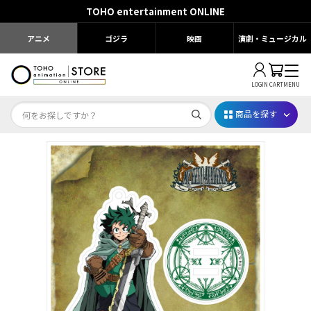
TOHO entertainment ONLINE
アニメ
ゴジラ
映画
演劇・ミュージカル
LOGIN
CART
MENU
商品を探す
Dr.STONE STONE FES.2026
映画ちいかわ
じゅじゅフェス 2026
薬屋のひとりごと 夏の園遊会2026
名探偵コナン