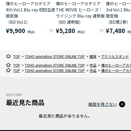
僕のヒーローアカデミア
僕のヒーローアカデミア
僕のヒーロー
4th Vol.1 Blu-ray 初回生産
THE MOVIE ヒーローズ：
3rd Vol.1 B
限定版
ライジング Blu-ray 通常版
限定版
（BD Vol.1）
（BD 通常版）
（BD第1巻）
¥9,900
¥5,280
¥7,480
TOP
>
TOHO animation STORE ONLINE TOP
>
雑貨
>
アクリルスタンド
TOP
>
TOHO animation STORE ONLINE TOP
>
作品
>
僕のヒーローアカ
TOP
>
TOHO animation STORE ONLINE TOP
>
作品
>
僕のヒーローアカ
HISTORY
最近見た商品
履歴を残さない
最近見た商品がありません。