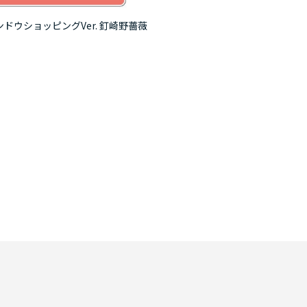
ドウショッピングVer. 釘崎野薔薇
呪術廻戦 