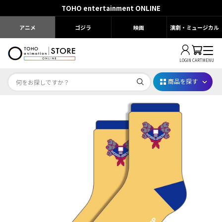
TOHO entertainment ONLINE
アニメ
ゴジラ
映画
演劇・ミュージカル
LOGIN
CART
MENU
商品を探す
Dr.STONE STONE FES.2026
映画ちいかわ
じゅじゅフェス 2026
薬屋のひとりごと 夏の園遊会2026
名探偵コナン