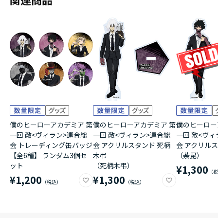
僕のヒーローアカデミア 第
僕のヒーローアカデミア 第
僕のヒーロー
一回 敵<ヴィラン>連合総
一回 敵<ヴィラン>連合総
一回 敵<ヴィ
会 トレーディング缶バッジ
会 アクリルスタンド 死柄
会 アクリルス
【全6種】 ランダム3個セ
木弔
（荼毘）
ット
（死柄木弔）
¥1,300
¥1,200
¥1,300