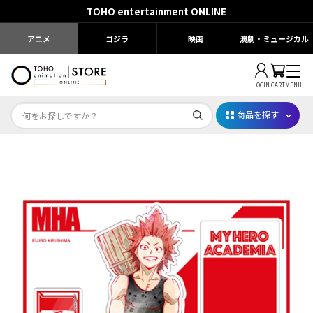
TOHO entertainment ONLINE
アニメ
ゴジラ
映画
演劇・ミュージカル
LOGIN
CART
MENU
商品を探す
Dr.STONE STONE FES.2026
映画ちいかわ
じゅじゅフェス 2026
薬屋のひとりごと 夏の園遊会2026
名探偵コナン