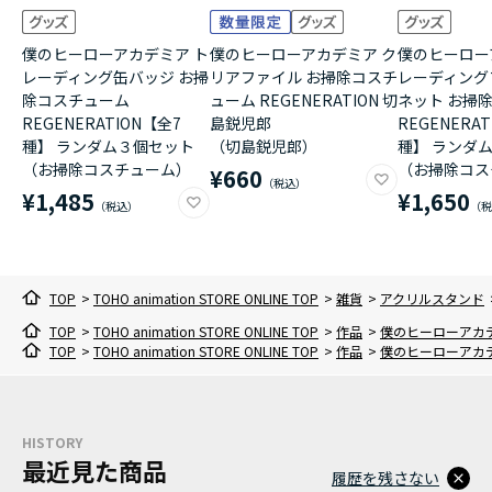
僕のヒーローアカデミア ト
僕のヒーローアカデミア ク
僕のヒーロー
レーディング缶バッジ お掃
リアファイル お掃除コスチ
レーディング
除コスチューム
ューム REGENERATION 切
ネット お掃
REGENERATION【全7
島鋭児郎
REGENERA
種】 ランダム３個セット
（切島鋭児郎）
種】 ランダ
（お掃除コスチューム）
（お掃除コス
¥660
¥1,485
¥1,650
TOP
>
TOHO animation STORE ONLINE TOP
>
雑貨
>
アクリルスタンド
TOP
>
TOHO animation STORE ONLINE TOP
>
作品
>
僕のヒーローアカ
TOP
>
TOHO animation STORE ONLINE TOP
>
作品
>
僕のヒーローアカ
HISTORY
最近見た商品
履歴を残さない