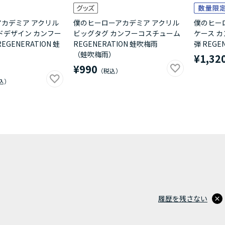
カデミア アクリル
僕のヒーローアカデミア アクリル
僕のヒー
ドデザイン カンフー
ビッグタグ カンフーコスチューム
ケース 
GENERATION 蛙
REGENERATION 蛙吹梅雨
弾 REGE
（蛙吹梅雨）
¥1,32
¥990
履歴を残さない