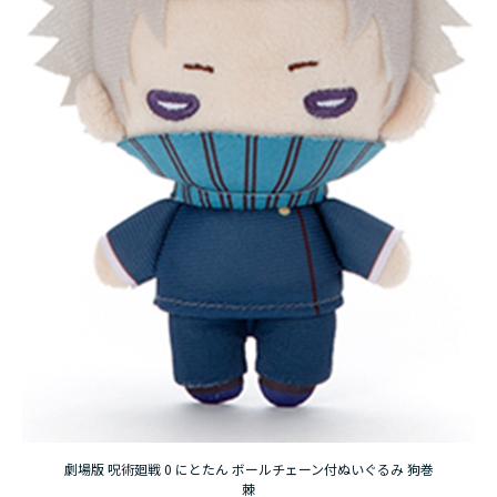
アニメ『僕のヒーローアカデミア』10周年
ハイキュー!!ジャージ＆ユニフォーム
『無職転生Ⅲ ～異世界行ったら本気だす～』
『ふつつかな悪女ではございますが ～雛宮蝶鼠と
りかえ伝～』
劇場版 呪術廻戦 0 にとたん ボールチェーン付ぬいぐるみ 狗巻
棘