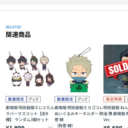
RELATED
関連商品
劇場版 呪術廻戦 0 にとたん
劇場版 呪術廻戦 0 カゴコレ
呪術廻戦 ね
ラバーマスコット【全8
ぬいぐるみキーホルダー 狗
油 傑 劇場版 
種】 ランダム3個セット
巻 棘
Ver.
（狗巻 棘）
¥1,980
¥6,600