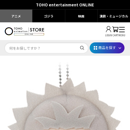
TOHO entertainment ONLINE
アニメ
ゴジラ
映画
演劇・ミュージカル
LOGIN
CART
MENU
商品を探す
Dr.STONE STONE FES.2026
映画ちいかわ
じゅじゅフェス 2026
薬屋のひとりごと 夏の園遊会2026
名探偵コナン