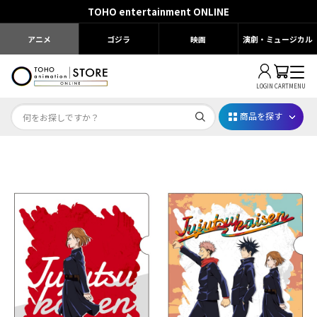
TOHO entertainment ONLINE
アニメ
ゴジラ
映画
演劇・ミュージカル
LOGIN
CART
MENU
商品を探す
Dr.STONE STONE FES.2026
映画ちいかわ
じゅじゅフェス 2026
薬屋のひとりごと 夏の園遊会2026
名探偵コナン