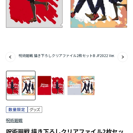
アニメ『僕のヒーローアカデミア』10周年
ハイキュー!!ジャージ＆ユニフォーム
『無職転生Ⅲ ～異世界行ったら本気だす～』
『ふつつかな悪女ではございますが ～雛宮蝶鼠と
呪術廻戦 描き下ろしクリアファイル2枚セットB JF2022 Ver.
りかえ伝～』
呪術廻戦
呪術廻戦 描き下ろしクリアファイル2枚セッ