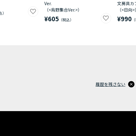
Ver.
文房具カフ
（<烏野集合Ver.>）
（<日向>
¥605
¥990
履歴を残さない