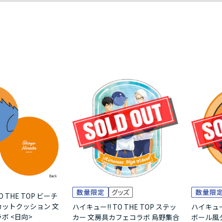
O THE TOP ビーチ
ットクッション 文
ハイキュー!! TO THE TOP ステッ
ハイキュー!
ボ <日向>
カー 文房具カフェコラボ 烏野集合
ボール風