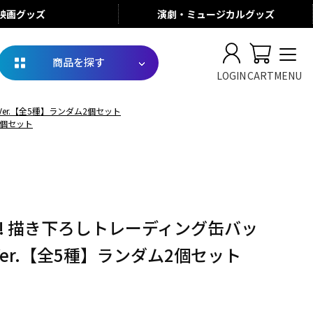
映画
グッズ
演劇・ミュージカル
グッズ
商品を探す
LOGIN
CART
MENU
Ver.【全5種】ランダム2個セット
2個セット
!! 描き下ろしトレーディング缶バッ
2 Ver.【全5種】ランダム2個セット