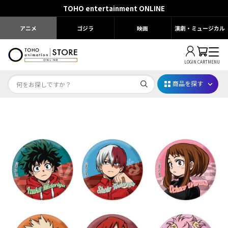
TOHO entertainment ONLINE
アニメ
ゴジラ
映画
演劇・ミュージカル
LOGIN
CART
MENU
商品を探す
Dr.STONE STONE FES.2026
映画ちいかわ
じゅじゅフェス 2026
薬屋のひとりごと 夏の園遊会2026
名探偵コナン