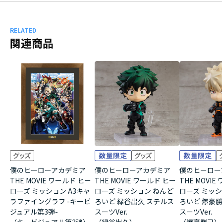
RELATED
関連商品
僕のヒーローアカデミア
僕のヒーローアカデミア
僕のヒーロー
THE MOVIE ワールド ヒー
THE MOVIE ワールド ヒー
THE MOVI
ローズ ミッション A3キャ
ローズ ミッション ねんど
ローズ ミッシ
ラファイングラフ -キービ
ろいど 緑谷出久 ステルス
ろいど 爆豪
ジュアル第3弾-
スーツVer.
スーツVer.
（キービジュアル第3弾）
（緑谷出久）
（爆豪勝己）