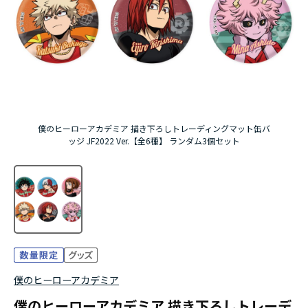
アニメ『僕のヒーローアカデミア』10周年
ハイキュー!!ジャージ＆ユニフォーム
『無職転生Ⅲ ～異世界行ったら本気だす～』
『ふつつかな悪女ではございますが ～雛宮蝶鼠と
僕のヒーローアカデミア 描き下ろしトレーディングマット缶バ
りかえ伝～』
ッジ JF2022 Ver.【全6種】 ランダム3個セット
僕のヒーローアカデミア
僕のヒーローアカデミア 描き下ろしトレーデ