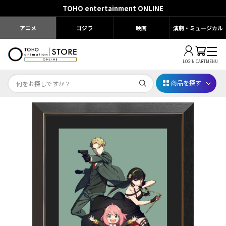
TOHO entertainment ONLINE
アニメ
ゴジラ
映画
演劇・ミュージカル
LOGIN
CART
MENU
商品を探す
Dr.STONE STONE FES.2026
映画ちいかわ
じゅじゅフェス 2026
薬屋のひとりごと 夏の園遊会2026
名探偵コナン