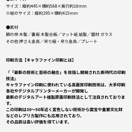
サイズ：縦約445×横約568×奥行約16mm
※絵のサイズ：縦約295×横約415mm
●素材
額の枠 木製／裏板 木製合板／マット紙 紙製／面材 ガラス
その他 押さえ金具／吊り紐・吊り金具／プレート
印刷方法【キャラファイン印刷とは】
『「最新の技術と芸術の融合」を目指し開発された新時代の印刷
技法』
キャラファイン印刷に使われている高画質印刷技術は、大手印刷
各社やデジタルプリンターメーカーが開発し
最新のデジタルアート複製原画印刷技法として注目されておりま
す。
この印刷は30～50年近く変色しない技術から国宝や重要文化財
などのレプリカ製作にも応用されており、
その品質は高い評価を得ています。