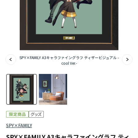
アニメ『僕のヒーローアカデミア』10周年
ハイキュー!!ジャージ＆ユニフォーム
『無職転生Ⅲ ～異世界行ったら本気だす～』
『ふつつかな悪女ではございますが ～雛宮蝶鼠と
SPY×FAMILY A3キャラファイングラフ ティザービジュアル -
りかえ伝～』
cool Ver.-
SPY×FAMILY
SPY×FAMILY A3キャラファイングラフ ティ