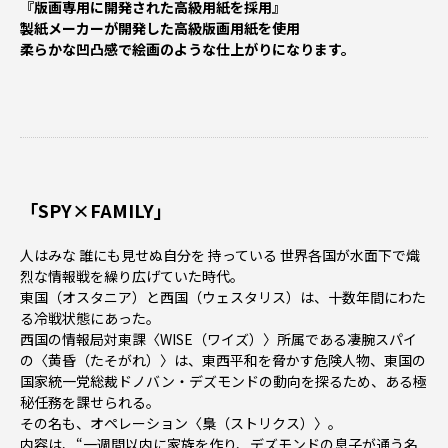
『版画専用に開発された高級用紙を採用』
製紙メーカーが開発した高級版画用紙を使用
柔らかな凹凸感で絵画のような仕上がりになります。
「SPY×FAMILY」
人はみな 誰にも見せぬ自分を 持っている―― 世界各国が水面下で熾
烈な情報戦を繰り広げていた時代。
東国（オスタニア）と西国（ウェスタリス）は、十数年間にわた
る冷戦状態にあった。
西国の情報局対東課〈WISE（ワイズ）〉所属である凄腕スパイ
の〈黄昏（たそがれ）〉は、東西平和を脅かす危険人物、東国の
国家統一党総裁ドノバン・デズモンドの動向を探るため、ある極
秘任務を課せられる。
その名も、オペレーション〈梟（ストリクス）〉。
内容は、“一週間以内に家族を作り、デズモンドの息子が通う名