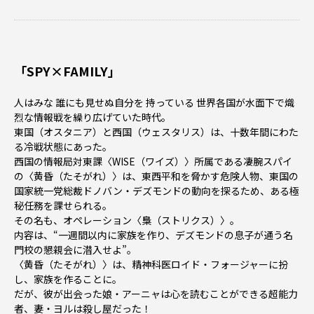
「SPY×FAMILY」
人はみな 誰にも見せぬ自分を 持っている―― 世界各国が水面下で熾
烈な情報戦を繰り広げていた時代。
東国（オスタニア）と西国（ウェスタリス）は、十数年間にわた
る冷戦状態にあった。
西国の情報局対東課〈WISE（ワイズ）〉所属である凄腕スパイ
の〈黄昏（たそがれ）〉は、東西平和を脅かす危険人物、東国の
国家統一党総裁ドノバン・デズモンドの動向を探るため、ある極
秘任務を課せられる。
その名も、オペレーション〈梟（ストリクス）〉。
内容は、“一週間以内に家族を作り、デズモンドの息子が通う名
門校の懇親会に潜入せよ”。
〈黄昏（たそがれ）〉は、精神科医ロイド・フォージャーに扮
し、家族を作ることに。
だが、彼が出会った娘・アーニャは心を読むことができる超能力
者、妻・ヨルは殺し屋だった！