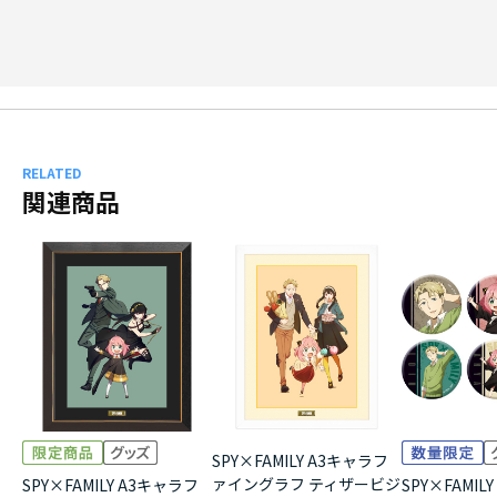
RELATED
関連商品
SPY×FAMILY A3キャラフ
ァイングラフ ティザービジ
SPY×FAMILY A3キャラフ
SPY×FAMI