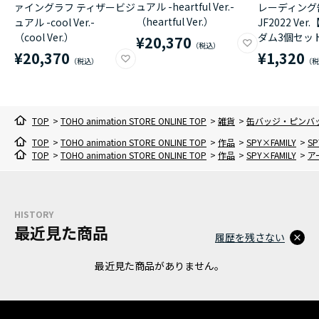
ュアル -heartful Ver.-
ァイングラフ ティザービジ
レーディング
（heartful Ver.）
ュアル -cool Ver.-
JF2022 Ve
（cool Ver.）
ダム3個セッ
¥20,370
¥20,370
¥1,320
TOP
>
TOHO animation STORE ONLINE TOP
>
雑貨
>
缶バッジ・ピンバ
TOP
>
TOHO animation STORE ONLINE TOP
>
作品
>
SPY×FAMILY
>
S
TOP
>
TOHO animation STORE ONLINE TOP
>
作品
>
SPY×FAMILY
>
ア
HISTORY
最近見た商品
履歴を残さない
最近見た商品がありません。