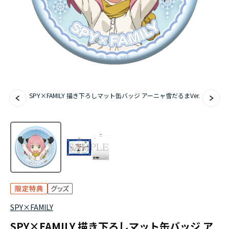
アニメ『僕のヒーローアカデミア』10周年
ハイキュー!!ジャージ＆ユニフォーム
『無職転生Ⅲ ～異世界行ったら本気だす～』
『ふつつかな悪女ではございますが ～雛宮蝶鼠と
SPY×FAMILY 描き下ろしマット缶バッジ アーニャ雪だるまVer.
りかえ伝～』
SPY×FAMILY
SPY×FAMILY 描き下ろしマット缶バッジ ア