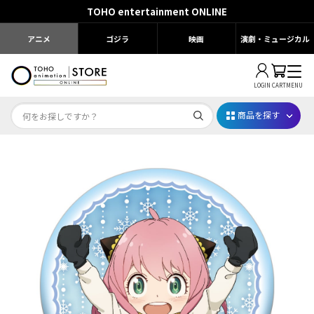
TOHO entertainment ONLINE
アニメ
ゴジラ
映画
演劇・ミュージカル
LOGIN
CART
MENU
商品を探す
Dr.STONE STONE FES.2026
映画ちいかわ
じゅじゅフェス 2026
薬屋のひとりごと 夏の園遊会2026
名探偵コナン