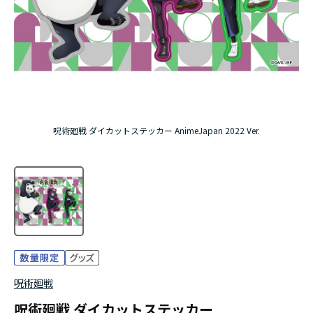
アニメ『僕のヒーローアカデミア』10周年
ハイキュー!!ジャージ＆ユニフォーム
『無職転生Ⅲ ～異世界行ったら本気だす～』
『ふつつかな悪女ではございますが ～雛宮蝶鼠と
呪術廻戦 ダイカットステッカー AnimeJapan 2022 Ver.
りかえ伝～』
呪術廻戦
呪術廻戦 ダイカットステッカー