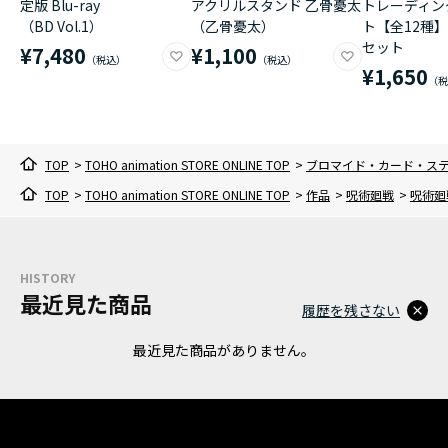
定版 Blu-ray
アクリルスタンド 乙骨憂太
トレーディン
（BD Vol.1）
（乙骨憂太）
ト【全12種】
セット
¥7,480
¥1,100
¥1,650
TOP
>
TOHO animation STORE ONLINE TOP
>
ブロマイド・カード・ス
TOP
>
TOHO animation STORE ONLINE TOP
>
作品
>
呪術廻戦
>
呪術廻戦
HISTORY
最近見た商品
履歴を残さない
最近見た商品がありません。