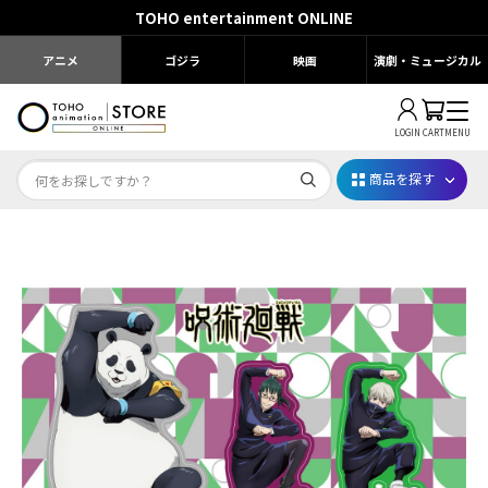
TOHO entertainment ONLINE
アニメ
ゴジラ
映画
演劇・ミュージカル
LOGIN
CART
MENU
商品を探す
Dr.STONE STONE FES.2026
映画ちいかわ
じゅじゅフェス 2026
薬屋のひとりごと 夏の園遊会2026
名探偵コナン