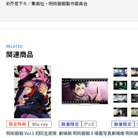
©芥見下々／集英社・呪術廻戦製作委員会
RELATED
関連商品
呪術廻戦 Vol.1 初回生産限
劇場版 呪術廻戦 0 場面写真
劇場版 呪術廻