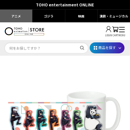
TOHO entertainment ONLINE
アニメ
ゴジラ
映画
演劇・ミュージカル
LOGIN
CART
MENU
商品を探す
Dr.STONE STONE FES.2026
映画ちいかわ
じゅじゅフェス 2026
薬屋のひとりごと 夏の園遊会2026
名探偵コナン