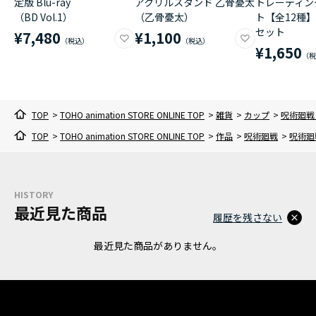
定版 Blu-ray
アクリルスタンド 乙骨憂太
トレーディン
（BD Vol.1）
（乙骨憂太）
ト【全12種】
セット
¥7,480
¥1,100
¥1,650
TOP
>
TOHO animation STORE ONLINE TOP
>
雑貨
>
カップ
>
呪術廻戦 マ
TOP
>
TOHO animation STORE ONLINE TOP
>
作品
>
呪術廻戦
>
呪術廻戦
HISTORY
最近見た商品
履歴を残さない
最近見た商品がありません。