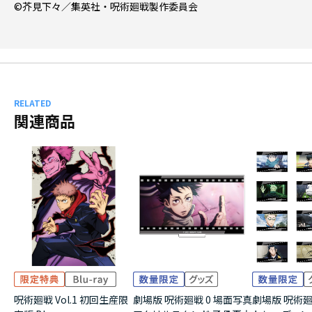
©芥見下々／集英社・呪術廻戦製作委員会
RELATED
関連商品
呪術廻戦 Vol.1 初回生産限
劇場版 呪術廻戦 0 場面写真
劇場版 呪術廻