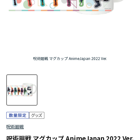
アニメ『僕のヒーローアカデミア』10周年
ハイキュー!!ジャージ＆ユニフォーム
『無職転生Ⅲ ～異世界行ったら本気だす～』
『ふつつかな悪女ではございますが ～雛宮蝶鼠と
呪術廻戦 マグカップ AnimeJapan 2022 Ver.
りかえ伝～』
呪術廻戦
呪術廻戦 マグカップ AnimeJapan 2022 Ver.