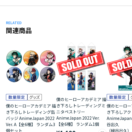
RELATED
関連商品
僕のヒーローアカデミア 描
き下ろしトレーディングミ
僕のヒーローアカデミア 描
僕のヒーロー
ニタペストリー
き下ろしトレーディング缶
き下ろしアク
AnimeJapan 2022 Ver.
バッジ AnimeJapan 2022
AnimeJapan 
【全6種】 ランダム1個
Ver. A【全6種】 ランダム3
谷出久
個セット
（緑谷出久）