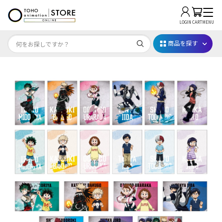
LOGIN
CART
MENU
商品を探す
Dr.STONE STONE FES.2026
映画ちいかわ
じゅじゅフェス 2026
薬屋のひとりごと 夏の園遊会2026
名探偵コナン
アニメ『僕のヒーローアカデミア』10周年
ハイキュー!!ジャージ＆ユニフォーム