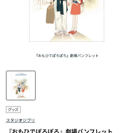
アニメ『僕のヒーローアカデミア』10周年
ハイキュー!!ジャージ＆ユニフォーム
『無職転生Ⅲ ～異世界行ったら本気だす～』
『ふつつかな悪女ではございますが ～雛宮蝶鼠と
『おもひでぽろぽろ』劇場パンフレット
りかえ伝～』
スタジオジブリ
『おもひでぽろぽろ』劇場パンフレット