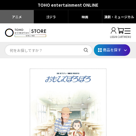
TOHO entertainment ONLINE
アニメ
ゴジラ
映画
演劇・ミュージカル
LOGIN
CART
MENU
商品を探す
Dr.STONE STONE FES.2026
映画ちいかわ
じゅじゅフェス 2026
薬屋のひとりごと 夏の園遊会2026
名探偵コナン