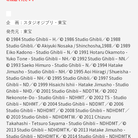
企 画：スタジオジブリ・東宝
発売元：東宝
© 1984 Studio Ghibli – H／© 1986 Studio Ghibli／© 1988
Studio Ghibli／© Akiyuki Nosaka / Shinchosha,1988／© 1989
Eiko Kadono - Studio Ghibli – N／© 1991 Hotaru Okamoto -
Yuko Tone - Studio Ghibli – NH／© 1992 Studio Ghibli – NN／
© 1993 Saeko Himuro - Studio Ghibli – N／© 1994 Hatake
Jimusho - Studio Ghibli – NH／© 1995 Aoi Hiiragi / Shueisha -
Studio Ghibli – NH／© 1995 Studio Ghibli／© 1997 Studio
Ghibli – ND／© 1999 Hisaichi Ishii - Hatake Jimusho - Studio
Ghibli – NHD／© 2001 Studio Ghibli – NDDTM／© 2002
Nekonote-Do - Studio Ghibli – NDHMT／© 2002 TS - Studio
Ghibli – NDHMT／© 2004 Studio Ghibli – NDDMT／© 2006
Studio Ghibli – NDHDMT／© 2008 Studio Ghibli – NDHDMT／
© 2010 Studio Ghibli – NDHDMTW／© 2011 Chizuru
Takahashi - Tetsuro Sayama - Studio Ghibli – NDHDMT／©
2013 Studio Ghibli – NDHDMTK／© 2013 Hatake Jimusho -
Studio Ghibli – NDHDMTK／© 2014 Studio Ghibli – NDHDMTK