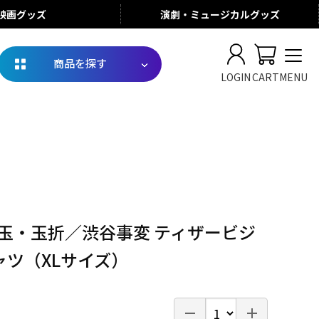
映画
グッズ
演劇・ミュージカル
グッズ
商品を探す
LOGIN
CART
MENU
懐玉・玉折／渋谷事変 ティザービジ
ャツ（XLサイズ）