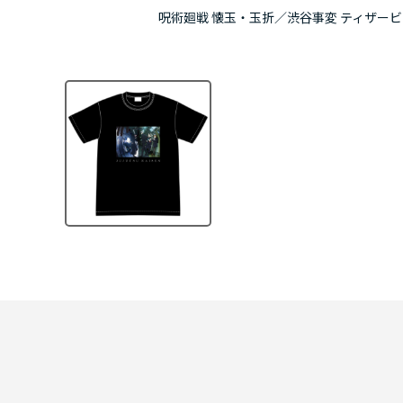
呪術廻戦 懐玉・玉折／渋谷事変 ティザービ