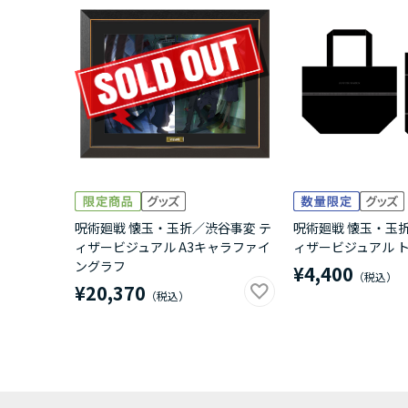
呪術廻戦 懐玉・玉折／渋谷事変 テ
呪術廻戦 懐玉・玉
ィザービジュアル A3キャラファイ
ィザービジュアル 
ングラフ
¥4,400
¥20,370