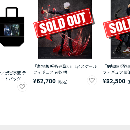
『劇場版 呪術廻戦 0』 1/4スケール
『劇場版 呪術廻
フィギュア 五条 悟
フィギュア 夏
折／渋谷事変 テ
トートバッグ
¥62,700
¥82,500