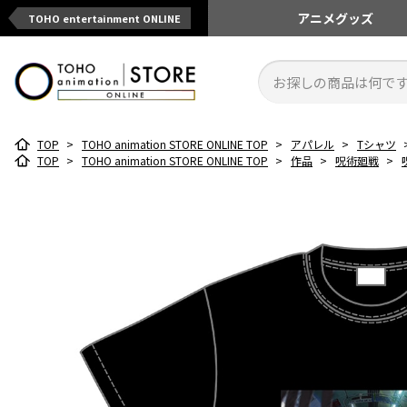
アニメ
グッズ
TOHO entertainment ONLINE
TOP
>
TOHO animation STORE ONLINE TOP
>
アパレル
>
Tシャツ
TOP
>
TOHO animation STORE ONLINE TOP
>
作品
>
呪術廻戦
>