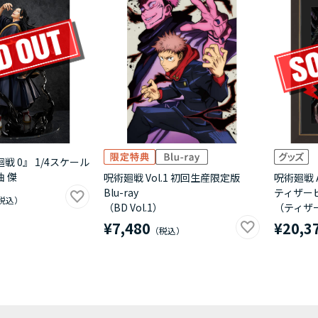
戦 0』 1/4スケール
油 傑
呪術廻戦 Vol.1 初回生産限定版
呪術廻戦
Blu-ray
ティザー
（BD Vol.1）
（ティザ
¥7,480
¥20,3