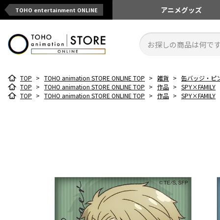
アニメ
グッズ
TOHO entertainment ONLINE
TOP
>
TOHO animation STORE ONLINE TOP
>
雑貨
>
缶バッジ・ピ
TOP
>
TOHO animation STORE ONLINE TOP
>
作品
>
SPY×FAMILY
TOP
>
TOHO animation STORE ONLINE TOP
>
作品
>
SPY×FAMILY