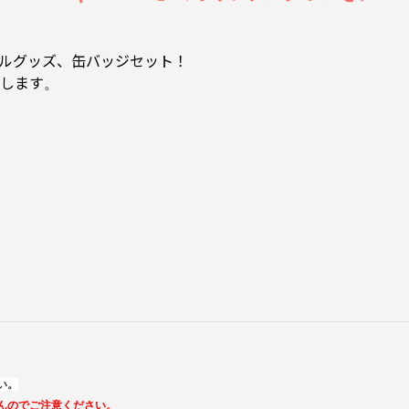
のオリジナルグッズ、缶バッジセット！
たします
。
い。
んのでご注意ください。