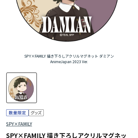
アニメ『僕のヒーローアカデミア』10周年
ハイキュー!!ジャージ＆ユニフォーム
『無職転生Ⅲ ～異世界行ったら本気だす～』
SPY×FAMILY 描き下ろしアクリルマグネット ダミアン
『ふつつかな悪女ではございますが ～雛宮蝶鼠と
AnimeJapan 2023 Ver.
りかえ伝～』
SPY×FAMILY
SPY×FAMILY 描き下ろしアクリルマグネッ