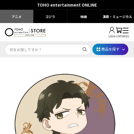
TOHO entertainment ONLINE
アニメ
ゴジラ
映画
演劇・ミュージカル
LOGIN
CART
MENU
商品を探す
Dr.STONE STONE FES.2026
映画ちいかわ
じゅじゅフェス 2026
薬屋のひとりごと 夏の園遊会2026
名探偵コナン