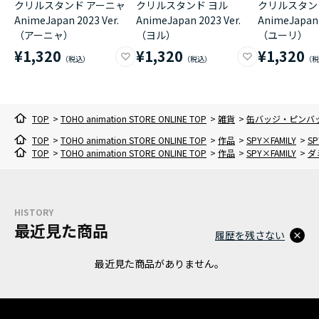
クリルスタンド アーニャ
クリルスタンド ヨル
クリルスタン
AnimeJapan 2023 Ver.
AnimeJapan 2023 Ver.
AnimeJapan 
（アーニャ）
（ヨル）
（ユーリ）
¥1,320
¥1,320
¥1,320
TOP
>
TOHO animation STORE ONLINE TOP
>
雑貨
>
缶バッジ・ピンバ
TOP
>
TOHO animation STORE ONLINE TOP
>
作品
>
SPY×FAMILY
>
S
TOP
>
TOHO animation STORE ONLINE TOP
>
作品
>
SPY×FAMILY
>
ダ
HISTORY
最近見た商品
履歴を残さない
最近見た商品がありません。