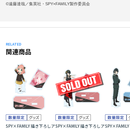
©遠藤達哉／集英社・SPY×FAMILY製作委員会
RELATED
関連商品
SPY×FAMILY 描き下ろしア
SPY×FAMILY 描き下ろしア
SPY×FAMI