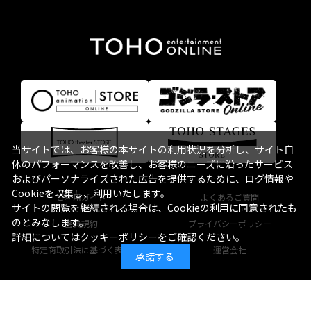
当サイトでは、お客様の本サイトの利用状況を分析し、サイト自
体のパフォーマンスを改善し、お客様のニーズに沿ったサービス
およびパーソナライズされた広告を提供するために、ログ情報や
Cookieを収集し、利用いたします。
ご利用ガイド
よくあるご質問
サイトの閲覧を継続される場合は、Cookieの利用に同意されたも
のとみなします。
会員規約
プライバシーポリシー
詳細については
クッキーポリシー
をご確認ください。
特定商取引法に基づく表記
運営会社
承諾する
Copyright © TOHO STELLA CO., LTD. All Rights Reserved.
TM & © TOHO CO., LTD.