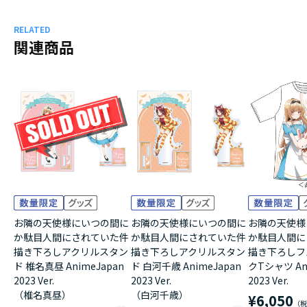
RELATED
関連商品
お隣の天使様にいつの間に
お隣の天使様にいつの間に
お隣の天使様
か駄目人間にされていた件
か駄目人間にされていた件
か駄目人間に
描き下ろしアクリルスタン
描き下ろしアクリルスタン
描き下ろしフ
ド 椎名真昼 AnimeJapan
ド 白河千歳 AnimeJapan
クTシャツ An
2023 Ver.
2023 Ver.
2023 Ver.
（椎名真昼）
（白河千歳）
¥6,050