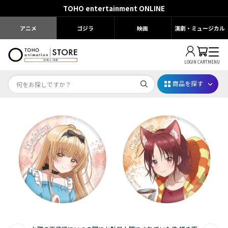
TOHO entertainment ONLINE
アニメ
ゴジラ
映画
演劇・ミュージカル
LOGIN
CART
MENU
商品を探す
Dr.STONE STONE FES.2026
映画ちいかわ
じゅじゅフェス 2026
薬屋のひとりごと 夏の園遊会2026
名探偵コナン