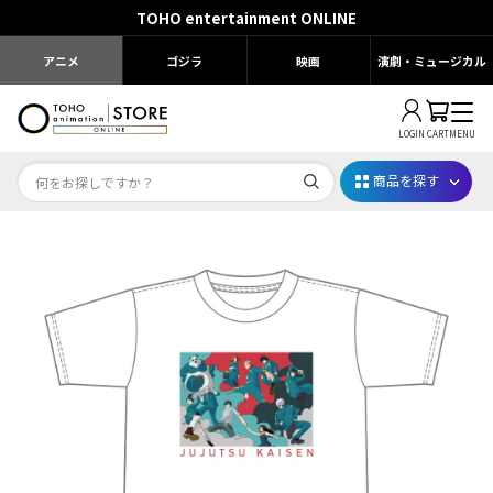
TOHO entertainment ONLINE
アニメ
ゴジラ
映画
演劇・ミュージカル
LOGIN
CART
MENU
商品を探す
Dr.STONE STONE FES.2026
映画ちいかわ
じゅじゅフェス 2026
薬屋のひとりごと 夏の園遊会2026
名探偵コナン