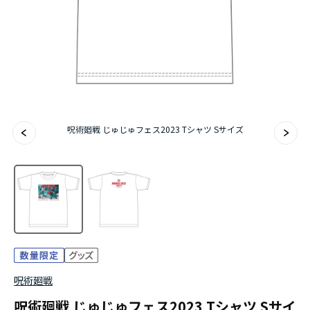
アニメ『僕のヒーローアカデミア』10周年
ハイキュー!!ジャージ＆ユニフォーム
『無職転生Ⅲ ～異世界行ったら本気だす～』
『ふつつかな悪女ではございますが ～雛宮蝶鼠と
呪術廻戦 じゅじゅフェス2023 Tシャツ Sサイズ
りかえ伝～』
呪術廻戦
呪術廻戦 じゅじゅフェス2023 Tシャツ Sサイ