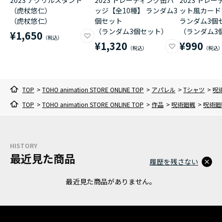
（虎杖悠仁）
ッジ【全10種】 ランダム3
ット風カード
（虎杖悠仁）
個セット
ランダム3個
（ランダム3個セット）
（ランダム3
¥1,650
¥1,320
¥990
TOP
>
TOHO animation STORE ONLINE TOP
>
アパレル
>
Tシャツ
>
呪
TOP
>
TOHO animation STORE ONLINE TOP
>
作品
>
呪術廻戦
>
呪術廻
HISTORY
最近見た商品
履歴を残さない
最近見た商品がありません。