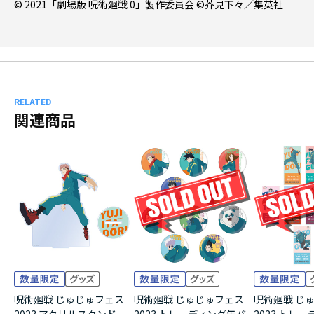
© 2021「劇場版 呪術廻戦 0」製作委員会 ©芥見下々／集英社
RELATED
関連商品
呪術廻戦 じゅじゅフェス
呪術廻戦 じゅじゅフェス
呪術廻戦 じ
2023 アクリルスタンド
2023 トレーディング缶バ
2023 トレ