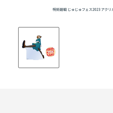
呪術廻戦 じゅじゅフェス2023 アク