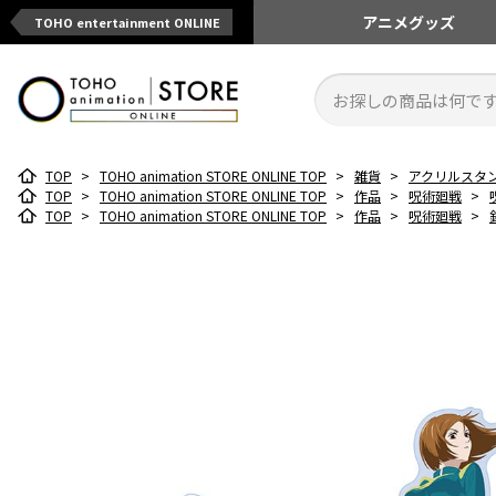
アニメ
グッズ
TOHO entertainment ONLINE
TOP
>
TOHO animation STORE ONLINE TOP
>
雑貨
>
アクリルスタ
TOP
>
TOHO animation STORE ONLINE TOP
>
作品
>
呪術廻戦
>
TOP
>
TOHO animation STORE ONLINE TOP
>
作品
>
呪術廻戦
>