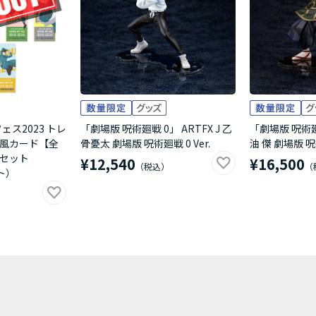
ェス2023 トレ
「劇場版 呪術廻戦 0」 ARTFX J 乙
「劇場版 呪術廻戦
風カード【全
骨憂太 劇場版 呪術廻戦 0 Ver.
油 傑 劇場版 呪術
個セット
¥12,540
¥16,500
ト）