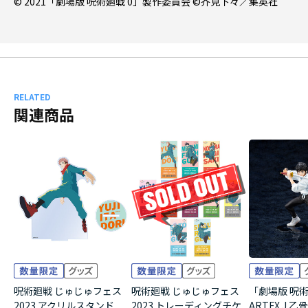
© 2021「劇場版 呪術廻戦 0」製作委員会 ©芥見下々／集英社
RELATED
関連商品
呪術廻戦 じゅじゅフェス
呪術廻戦 じゅじゅフェス
「劇場版 呪術
2023 アクリルスタンド
2023 トレーディングチケ
ARTFX J 