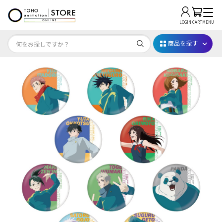
LOGIN
CART
MENU
商品を探す
Dr.STONE STONE FES.2026
映画ちいかわ
じゅじゅフェス 2026
薬屋のひとりごと 夏の園遊会2026
名探偵コナン
アニメ『僕のヒーローアカデミア』10周年
ハイキュー!!ジャージ＆ユニフォーム