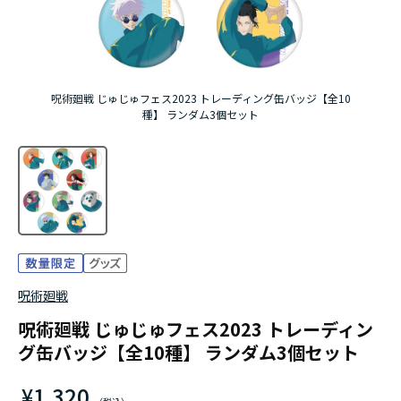
『無職転生Ⅲ ～異世界行ったら本気だす～』
『ふつつかな悪女ではございますが ～雛宮蝶鼠と
呪術廻戦 じゅじゅフェス2023 トレーディング缶バッジ【全10
りかえ伝～』
種】 ランダム3個セット
呪術廻戦
呪術廻戦 じゅじゅフェス2023 トレーディン
グ缶バッジ【全10種】 ランダム3個セット
¥1,320