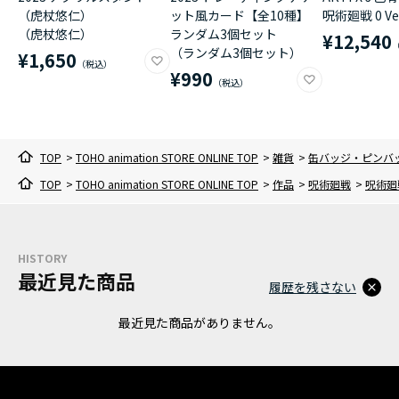
（虎杖悠仁）
ット風カード【全10種】
呪術廻戦 0 Ver
（虎杖悠仁）
ランダム3個セット
¥12,540
（ランダム3個セット）
¥1,650
¥990
TOP
>
TOHO animation STORE ONLINE TOP
>
雑貨
>
缶バッジ・ピンバ
TOP
>
TOHO animation STORE ONLINE TOP
>
作品
>
呪術廻戦
>
呪術廻
HISTORY
最近見た商品
履歴を残さない
最近見た商品がありません。