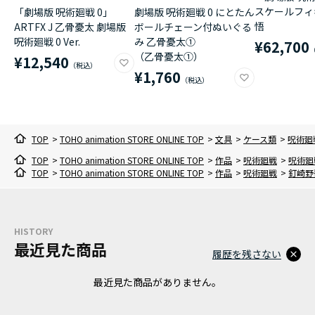
スケールフィ
「劇場版 呪術廻戦 0」
劇場版 呪術廻戦 0 にとたん
悟
ARTFX J 乙骨憂太 劇場版
ボールチェーン付ぬいぐる
呪術廻戦 0 Ver.
み 乙骨憂太①
¥62,700
（乙骨憂太①）
¥12,540
¥1,760
TOP
>
TOHO animation STORE ONLINE TOP
>
文具
>
ケース類
>
呪術廻
TOP
>
TOHO animation STORE ONLINE TOP
>
作品
>
呪術廻戦
>
呪術廻
TOP
>
TOHO animation STORE ONLINE TOP
>
作品
>
呪術廻戦
>
釘崎野
HISTORY
最近見た商品
履歴を残さない
最近見た商品がありません。