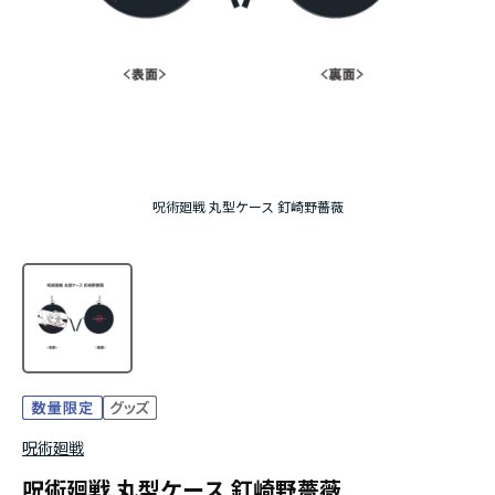
アニメ『僕のヒーローアカデミア』10周年
ハイキュー!!ジャージ＆ユニフォーム
『無職転生Ⅲ ～異世界行ったら本気だす～』
『ふつつかな悪女ではございますが ～雛宮蝶鼠と
呪術廻戦 丸型ケース 釘崎野薔薇
りかえ伝～』
呪術廻戦
呪術廻戦 丸型ケース 釘崎野薔薇