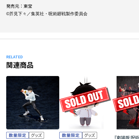
発売元：東宝
©芥見下々／集英社・呪術廻戦製作委員会
RELATED
関連商品
『劇場版 呪術廻