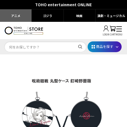
TOHO entertainment ONLINE
アニメ
ゴジラ
映画
演劇・ミュージカル
LOGIN
CART
MENU
商品を探す
Dr.STONE STONE FES.2026
映画ちいかわ
じゅじゅフェス 2026
薬屋のひとりごと 夏の園遊会2026
名探偵コナン