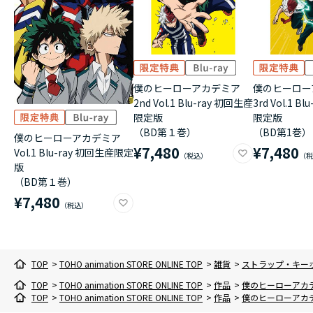
僕のヒーローアカデミア
僕のヒーロー
2nd Vol.1 Blu-ray 初回生産
3rd Vol.1 B
限定版
限定版
（BD第１巻）
（BD第1巻）
僕のヒーローアカデミア
¥7,480
¥7,480
Vol.1 Blu-ray 初回生産限定
版
（BD第１巻）
¥7,480
TOP
>
TOHO animation STORE ONLINE TOP
>
雑貨
>
ストラップ・キー
TOP
>
TOHO animation STORE ONLINE TOP
>
作品
>
僕のヒーローアカ
TOP
>
TOHO animation STORE ONLINE TOP
>
作品
>
僕のヒーローアカ