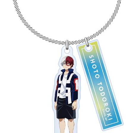
アニメ『僕のヒーローアカデミア』10周年
ハイキュー!!ジャージ＆ユニフォーム
『無職転生Ⅲ ～異世界行ったら本気だす～』
『ふつつかな悪女ではございますが ～雛宮蝶鼠と
りかえ伝～』