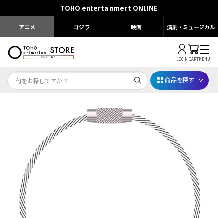
TOHO entertainment ONLINE
アニメ
ゴジラ
映画
演劇・ミュージカル
LOGIN
CART
MENU
商品を探す
Dr.STONE STONE FES.2026
映画ちいかわ
じゅじゅフェス 2026
薬屋のひとりごと 夏の園遊会2026
名探偵コナン