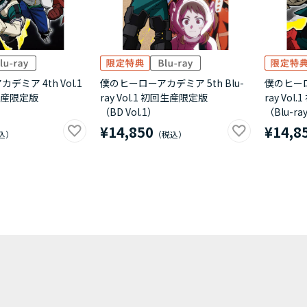
ミア 4th Vol.1
僕のヒーローアカデミア 5th Blu-
僕のヒーロ
回生産限定版
ray Vol.1 初回生産限定版
ray Vo
（BD Vol.1）
（Blu-ray
¥14,850
¥14,8