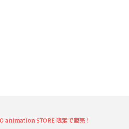
ローアカデミア 7期ティザービジュアル アクリルスライドキーホルダー
mation STORE 限定で販売！