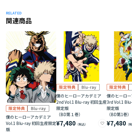
RELATED
関連商品
僕のヒーローアカデミア
僕のヒーロー
2nd Vol.1 Blu-ray 初回生産
3rd Vol.1 B
限定版
限定版
（BD第１巻）
（BD第1巻）
僕のヒーローアカデミア
¥7,480
¥7,480
Vol.1 Blu-ray 初回生産限定
版