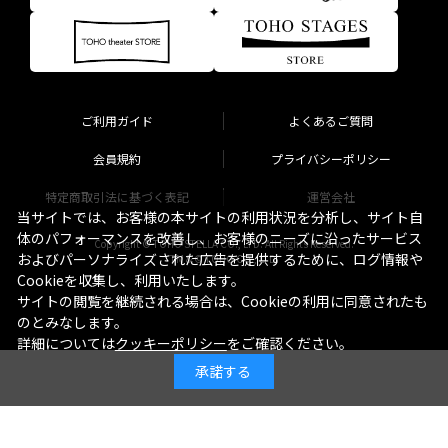
ご利用ガイド
よくあるご質問
会員規約
プライバシーポリシー
特定商取引法に基づく表記
運営会社
当サイトでは、お客様の本サイトの利用状況を分析し、サイト自
体のパフォーマンスを改善し、お客様のニーズに沿ったサービス
Copyright © TOHO STELLA CO., LTD. All Rights Reserved.
およびパーソナライズされた広告を提供するために、ログ情報や
TM & © TOHO CO., LTD.
Cookieを収集し、利用いたします。
サイトの閲覧を継続される場合は、Cookieの利用に同意されたも
のとみなします。
詳細については
クッキーポリシー
をご確認ください。
承諾する