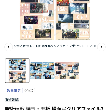
アニメ『僕のヒーローアカデミア』10周年
ハイキュー!!ジャージ＆ユニフォーム
『無職転生Ⅲ ～異世界行ったら本気だす～』
『ふつつかな悪女ではございますが ～雛宮蝶鼠と
呪術廻戦 懐玉・玉折 場面写クリアファイル2枚セット OP／ED
りかえ伝～』
呪術廻戦
呪術廻戦 懐玉・玉折 場面写クリアファイル2