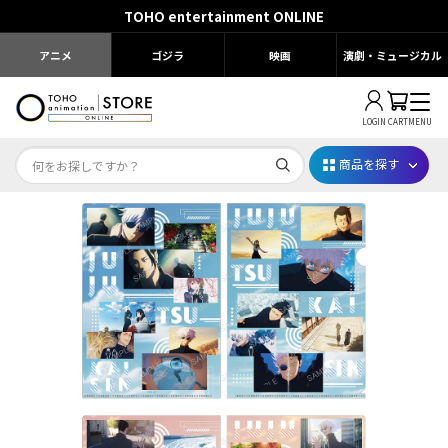
TOHO entertainment ONLINE
アニメ
ゴジラ
映画
演劇・ミュージカル
LOGIN
CART
MENU
商品を探す
Dr.STONE STONE FES.2026
映画ちいかわ
じゅじゅフェス 2026
薬屋のひとりごと 夏の園遊会2026
名探偵コナン