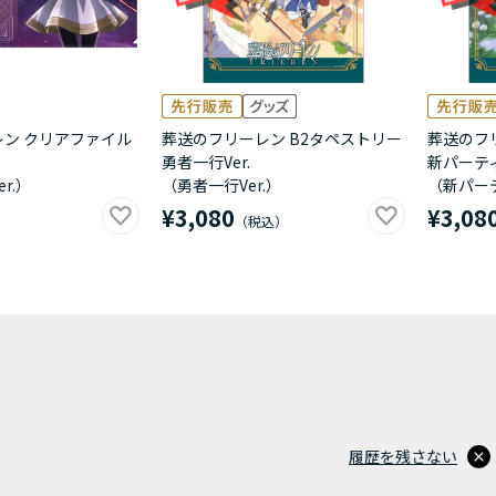
ン クリアファイル
葬送のフリーレン B2タペストリー
葬送のフ
勇者一行Ver.
新パーティ
r.）
（勇者一行Ver.）
（新パーテ
¥3,080
¥3,08
履歴を残さない