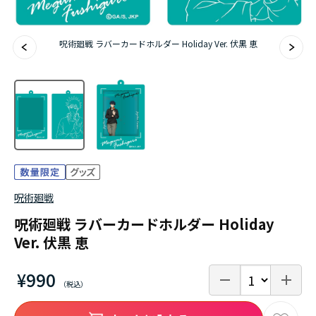
アニメ『僕のヒーローアカデミア』10周年
ハイキュー!!ジャージ＆ユニフォーム
呪術廻戦 ラバーカードホルダー Holiday Ver. 伏黒 恵
『無職転生Ⅲ ～異世界行ったら本気だす～』
『ふつつかな悪女ではございますが ～雛宮蝶鼠と
りかえ伝～』
呪術廻戦
呪術廻戦 ラバーカードホルダー Holiday
Ver. 伏黒 恵
¥990