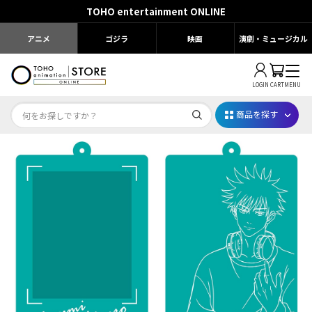
TOHO entertainment ONLINE
アニメ
ゴジラ
映画
演劇・ミュージカル
LOGIN
CART
MENU
商品を探す
Dr.STONE STONE FES.2026
映画ちいかわ
じゅじゅフェス 2026
薬屋のひとりごと 夏の園遊会2026
名探偵コナン