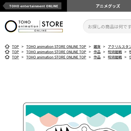
アニメ
グッズ
TOHO entertainment ONLINE
TOP
>
TOHO animation STORE ONLINE TOP
>
雑貨
>
アクリルスタ
TOP
>
TOHO animation STORE ONLINE TOP
>
作品
>
呪術廻戦
>
TOP
>
TOHO animation STORE ONLINE TOP
>
作品
>
呪術廻戦
>