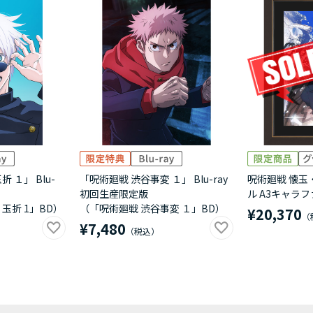
 １」 Blu-
「呪術廻戦 渋谷事変 １」 Blu-ray
呪術廻戦 懐玉
初回生産限定版
ル A3キャラ
玉折 1」BD）
（「呪術廻戦 渋谷事変 １」BD）
¥20,370
¥7,480