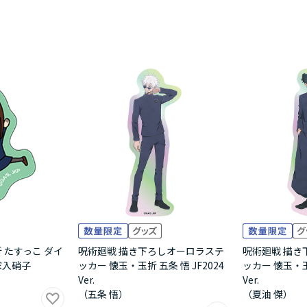
 たすっこ ダイ
呪術廻戦 描き下ろしオーロラステ
呪術廻戦 描き
家入硝子
ッカー 懐玉・玉折 五条 悟 JF2024
ッカー 懐玉・玉折
Ver.
Ver.
（五条 悟）
（夏油 傑）