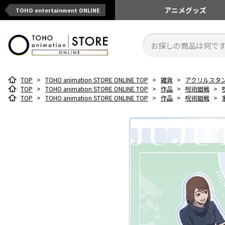
アニメ
グッズ
TOHO entertainment ONLINE
TOP
>
TOHO animation STORE ONLINE TOP
>
雑貨
>
アクリルスタ
TOP
>
TOHO animation STORE ONLINE TOP
>
作品
>
呪術廻戦
>
TOP
>
TOHO animation STORE ONLINE TOP
>
作品
>
呪術廻戦
>