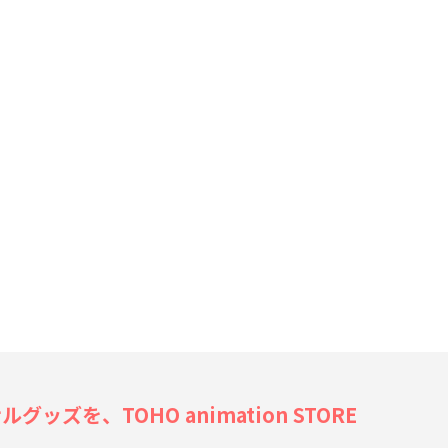
戦 描き下ろしアクリルスタンド 懐玉・玉折 家入硝子 JF2024 Ver.
ズを、TOHO animation STORE