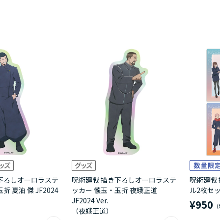
下ろしオーロラステ
呪術廻戦 描き下ろしオーロラステ
呪術廻戦
 夏油 傑 JF2024
ッカー 懐玉・玉折 夜蛾正道
ル2枚セット 
JF2024 Ver.
¥950
（夜蛾正道）