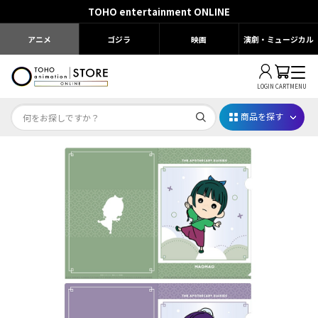
TOHO entertainment ONLINE
アニメ
ゴジラ
映画
演劇・ミュージカル
LOGIN
CART
MENU
商品を探す
Dr.STONE STONE FES.2026
映画ちいかわ
じゅじゅフェス 2026
薬屋のひとりごと 夏の園遊会2026
名探偵コナン