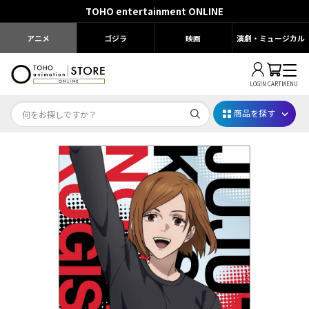
TOHO entertainment ONLINE
アニメ
ゴジラ
映画
演劇・ミュージカル
LOGIN
CART
MENU
商品を探す
Dr.STONE STONE FES.2026
映画ちいかわ
じゅじゅフェス 2026
薬屋のひとりごと 夏の園遊会2026
名探偵コナン