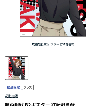
アニメ『僕のヒーローアカデミア』10周年
ハイキュー!!ジャージ＆ユニフォーム
『無職転生Ⅲ ～異世界行ったら本気だす～』
『ふつつかな悪女ではございますが ～雛宮蝶鼠と
呪術廻戦 B2ポスター 釘崎野薔薇
りかえ伝～』
呪術廻戦
呪術廻戦 B2ポスター 釘崎野薔薇