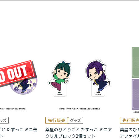
と たすっこ ミニ缶
薬屋のひとりごと たすっこ ミニア
薬屋のひと
ト
クリルブロック2個セット
アファイ