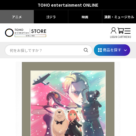
TOHO entertainment ONLINE
アニメ
ゴジラ
映画
演劇・ミュージカル
LOGIN
CART
MENU
商品を探す
Dr.STONE STONE FES.2026
映画ちいかわ
じゅじゅフェス 2026
薬屋のひとりごと 夏の園遊会2026
名探偵コナン