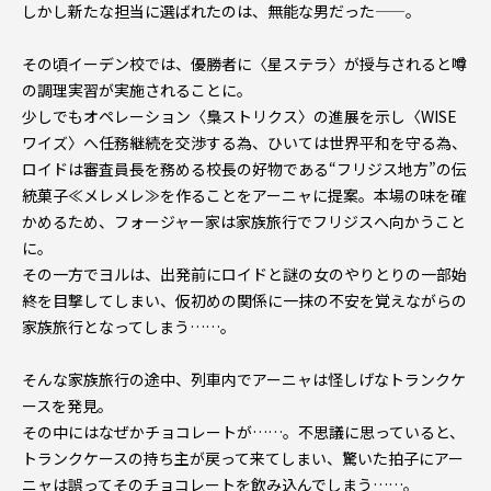
しかし新たな担当に選ばれたのは、無能な男だった――。
その頃イーデン校では、優勝者に〈星ステラ〉が授与されると噂
の調理実習が実施されることに。
少しでもオペレーション〈梟ストリクス〉の進展を示し〈WISE
ワイズ〉へ任務継続を交渉する為、ひいては世界平和を守る為、
ロイドは審査員長を務める校長の好物である“フリジス地方”の伝
統菓子≪メレメレ≫を作ることをアーニャに提案。本場の味を確
かめるため、フォージャー家は家族旅行でフリジスへ向かうこと
に。
その一方でヨルは、出発前にロイドと謎の女のやりとりの一部始
終を目撃してしまい、仮初めの関係に一抹の不安を覚えながらの
家族旅行となってしまう……。
そんな家族旅行の途中、列車内でアーニャは怪しげなトランクケ
ースを発見。
その中にはなぜかチョコレートが……。不思議に思っていると、
トランクケースの持ち主が戻って来てしまい、驚いた拍子にアー
ニャは誤ってそのチョコレートを飲み込んでしまう……。