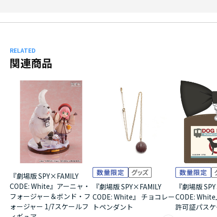
RELATED
関連商品
『劇場版 SPY×FAMILY
CODE: White』アーニャ・
『劇場版 SPY×FAMILY
『劇場版 SPY×
フォージャー＆ボンド・フ
CODE: White』 チョコレー
CODE: Whi
ォージャー 1/7スケールフ
トペンダント
許可証パスケ
ィギュア