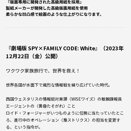
『版画専用に開発された高級用紙を採用』
製紙メーカーが開発した高級版画用紙を使用
柔らかな凹凸感で絵画のような仕上がりになります。
『劇場版 SPY×FAMILY CODE: White』（2023年
12月22日（金）公開）
ワクワク家族旅行で、世界を救え――！
世界各国が水面下で熾烈な情報戦を繰り広げていた時代。
西国ウェスタリスの情報局対東課〈WISEワイズ〉の敏腕諜報員
エージェントの〈黄昏たそがれ〉こと
ロイド・フォージャーがいつものように任務に当たっていたとこ
ろ、進行中のオペレーション〈梟ストリクス〉の担当を変更す
る、という指令が。