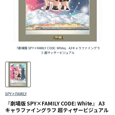
アニメ『僕のヒーローアカデミア』10周年
ハイキュー!!ジャージ＆ユニフォーム
『無職転生Ⅲ ～異世界行ったら本気だす～』
『ふつつかな悪女ではございますが ～雛宮蝶鼠と
『劇場版 SPY×FAMILY CODE: White』 A3キャラファイングラ
りかえ伝～』
フ 超ティザービジュアル
SPY×FAMILY
『劇場版 SPY×FAMILY CODE: White』 A3
キャラファイングラフ 超ティザービジュアル