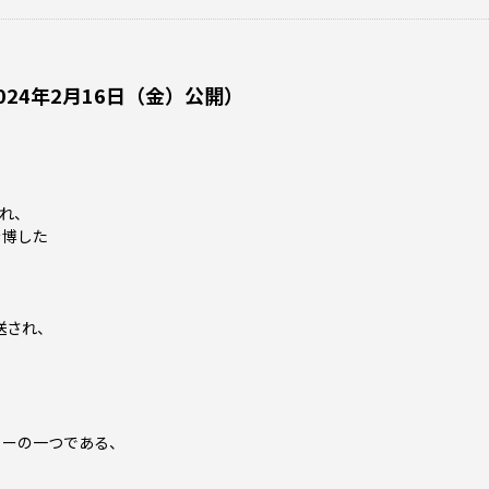
024年2月16日（金）公開）
され、
を博した
送され、
リーの一つである、