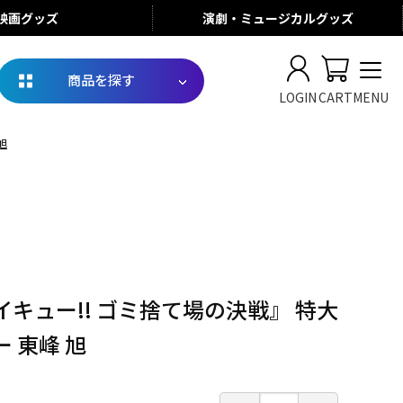
映画
グッズ
演劇・ミュージカル
グッズ
商品を探す
LOGIN
CART
MENU
旭
キュー!! ゴミ捨て場の決戦』 特大
 東峰 旭