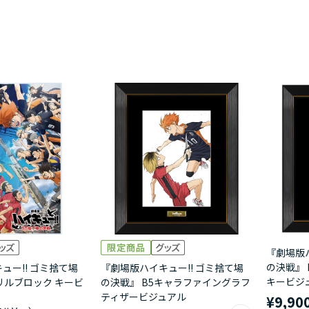
『劇場版ハ
の決戦』
ュー!! ゴミ捨て場
『劇場版ハイキュー!! ゴミ捨て場
キービジ
リルブロック キービ
の決戦』 B5キャラファイングラフ
ティザービジュアル
¥9,90