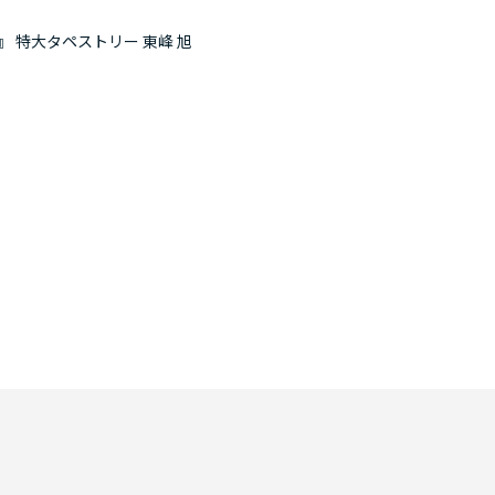
』 特大タペストリー 東峰 旭
『劇