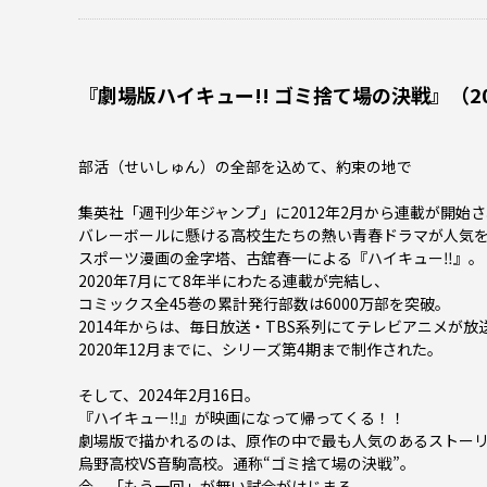
『劇場版ハイキュー!! ゴミ捨て場の決戦』（2
部活（せいしゅん）の全部を込めて、約束の地で―――
集英社「週刊少年ジャンプ」に2012年2月から連載が開始
バレーボールに懸ける高校生たちの熱い青春ドラマが人気
スポーツ漫画の金字塔、古舘春一による『ハイキュー‼』。
2020年7月にて8年半にわたる連載が完結し、
コミックス全45巻の累計発行部数は6000万部を突破。
2014年からは、毎日放送・TBS系列にてテレビアニメが放
2020年12月までに、シリーズ第4期まで制作された。
そして、2024年2月16日。
『ハイキュー‼』が映画になって帰ってくる！！
劇場版で描かれるのは、原作の中で最も人気のあるストー
烏野高校VS音駒高校。通称“ゴミ捨て場の決戦”。
今、「もう一回」が無い試合がはじまる―――