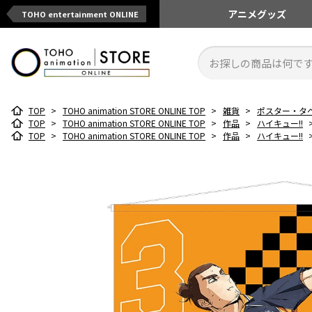
アニメ
グッズ
TOHO entertainment ONLINE
TOP
>
TOHO animation STORE ONLINE TOP
>
雑貨
>
ポスター・タ
TOP
>
TOHO animation STORE ONLINE TOP
>
作品
>
ハイキュー!!
TOP
>
TOHO animation STORE ONLINE TOP
>
作品
>
ハイキュー!!