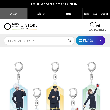
TOHO entertainment ONLINE
アニメ
ゴジラ
映画
演劇・ミュージカル
LOGIN
CART
MENU
商品を探す
Dr.STONE STONE FES.2026
映画ちいかわ
じゅじゅフェス 2026
薬屋のひとりごと 夏の園遊会2026
名探偵コナン