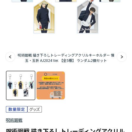
アニメ『僕のヒーローアカデミア』10周年
ハイキュー!!ジャージ＆ユニフォーム
『無職転生Ⅲ ～異世界行ったら本気だす～』
『ふつつかな悪女ではございますが ～雛宮蝶鼠と
呪術廻戦 描き下ろしトレーディングアクリルキーホルダー 懐
りかえ伝～』
玉・玉折 AJ2024 Ver. 【全5種】 ランダム2個セット
呪術廻戦
呪術廻戦 描き下ろしトレーディングアクリル