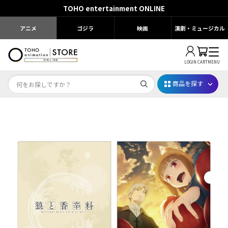
TOHO entertainment ONLINE
アニメ
ゴジラ
映画
演劇・ミュージカル
LOGIN
CART
MENU
商品を探す
Dr.STONE STONE FES.2026
映画ちいかわ
じゅじゅフェス 2026
薬屋のひとりごと 夏の園遊会2026
名探偵コナン