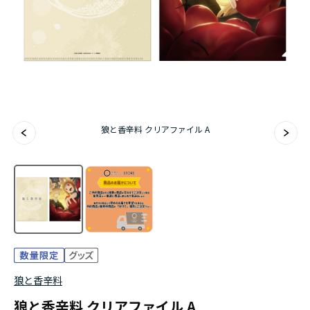
アニメ『僕のヒーローアカデミア』10周年
ハイキュー!!ジャージ＆ユニフォーム
『無職転生Ⅲ ～異世界行ったら本気だす～』
『ふつつかな悪女ではございますが ～雛宮蝶鼠と
狼と香辛料 クリアファイル A
りかえ伝～』
狼と香辛料
狼と香辛料 クリアファイル A