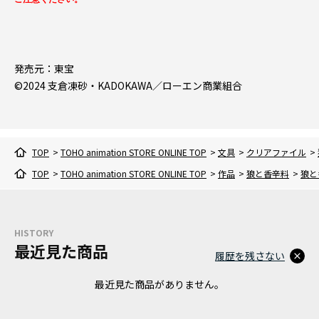
発売元：東宝
©2024 支倉凍砂・KADOKAWA／ローエン商業組合
TOP
>
TOHO animation STORE ONLINE TOP
>
文具
>
クリアファイル
>
TOP
>
TOHO animation STORE ONLINE TOP
>
作品
>
狼と香辛料
>
狼と
HISTORY
最近見た商品
履歴を残さない
最近見た商品がありません。