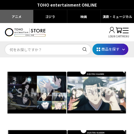
TOHO entertainment ONLINE
アニメ
ゴジラ
映画
演劇・ミュージカル
LOGIN
CART
MENU
商品を探す
Dr.STONE STONE FES.2026
映画ちいかわ
じゅじゅフェス 2026
薬屋のひとりごと 夏の園遊会2026
名探偵コナン