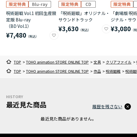
呪術廻戦 Vol.1 初回生産限
「呪術廻戦」オリジナル・
「劇場版 呪術
定版 Blu-ray
サウンドトラック
ジナル・サウ
（BD Vol.1）
¥3,630
¥3,080
¥7,480
TOP
>
TOHO animation STORE ONLINE TOP
>
文具
>
クリアファイル
>
TOP
>
TOHO animation STORE ONLINE TOP
>
作品
>
呪術廻戦
>
呪術廻
HISTORY
最近見た商品
履歴を残さない
最近見た商品がありません。