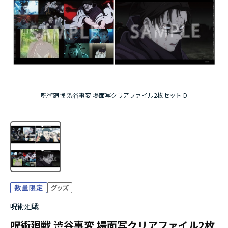
アニメ『僕のヒーローアカデミア』10周年
ハイキュー!!ジャージ＆ユニフォーム
『無職転生Ⅲ ～異世界行ったら本気だす～』
『ふつつかな悪女ではございますが ～雛宮蝶鼠と
呪術廻戦 渋谷事変 場面写クリアファイル2枚セット D
りかえ伝～』
呪術廻戦
呪術廻戦 渋谷事変 場面写クリアファイル2枚