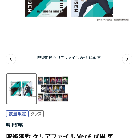
アニメ『僕のヒーローアカデミア』10周年
ハイキュー!!ジャージ＆ユニフォーム
『無職転生Ⅲ ～異世界行ったら本気だす～』
『ふつつかな悪女ではございますが ～雛宮蝶鼠と
呪術廻戦 クリアファイル Ver.6 伏黒 恵
りかえ伝～』
呪術廻戦
呪術廻戦 クリアファイル Ver.6 伏黒 恵