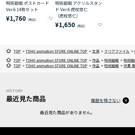
呪術廻戦 ポストカード
呪術廻戦 アクリルスタン
Ver.6 14枚セット
ド Ver.6 虎杖悠仁
（虎杖悠仁）
¥1,760
¥1,650
TOP
>
TOHO animation STORE ONLINE TOP
>
文具
>
クリアファイル
>
TOP
>
TOHO animation STORE ONLINE TOP
>
作品
>
呪術廻戦
>
呪術廻戦
TOP
>
TOHO animation STORE ONLINE TOP
>
作品
>
呪術廻戦
>
伏黒 
HISTORY
最近見た商品
履歴を残さない
最近見た商品がありません。