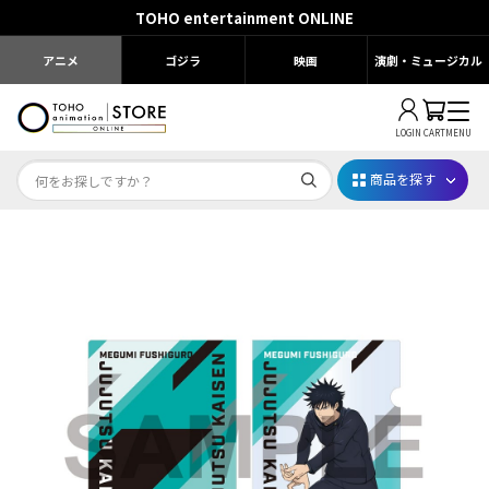
TOHO entertainment ONLINE
アニメ
ゴジラ
映画
演劇・ミュージカル
LOGIN
CART
MENU
商品を探す
Dr.STONE STONE FES.2026
映画ちいかわ
じゅじゅフェス 2026
薬屋のひとりごと 夏の園遊会2026
名探偵コナン