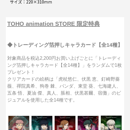
サイズ：220×310ｍｍ
TOHO animation STORE 限定特典
◆トレーディング箔押しキャラカード【全14種】
対象商品を税込2,200円お買い上げごとに「トレーディ
ング箔押しキャラカード【全14種】」をランダムで1枚
プレゼント！
クリアカードの絵柄は「虎杖悠仁、伏黒 恵、釘崎野薔
薇、禪院真希、狗巻 棘、パンダ、東堂 葵、七海建人、
五条 悟、夏油 傑、真人、脹相、伏黒甚爾、宿儺」のビ
ジュアルを使用した全14種です。