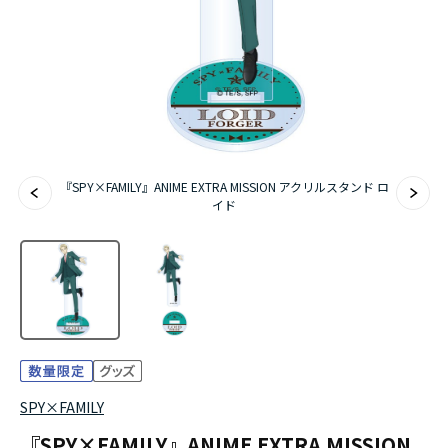
アニメ『僕のヒーローアカデミア』10周年
ハイキュー!!ジャージ＆ユニフォーム
『無職転生Ⅲ ～異世界行ったら本気だす～』
『ふつつかな悪女ではございますが ～雛宮蝶鼠と
『SPY×FAMILY』ANIME EXTRA MISSION アクリルスタンド ロ
りかえ伝～』
イド
SPY×FAMILY
『SPY×FAMILY』ANIME EXTRA MISSION