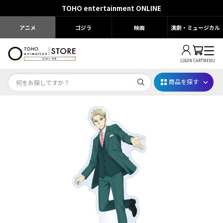
TOHO entertainment ONLINE
アニメ
ゴジラ
映画
演劇・ミュージカル
LOGIN
CART
MENU
商品を探す
Dr.STONE STONE FES.2026
映画ちいかわ
じゅじゅフェス 2026
薬屋のひとりごと 夏の園遊会2026
名探偵コナン