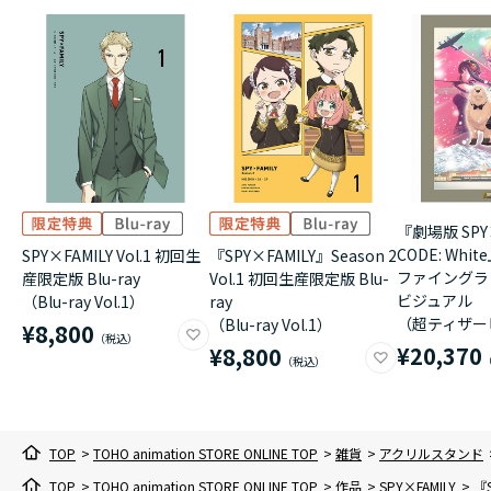
『劇場版 SPY×
CODE: Whi
SPY×FAMILY Vol.1 初回生
『SPY×FAMILY』Season 2
ファイングラ
産限定版 Blu-ray
Vol.1 初回生産限定版 Blu-
ビジュアル
（Blu-ray Vol.1）
ray
（超ティザー
（Blu-ray Vol.1）
¥8,800
¥20,370
¥8,800
TOP
>
TOHO animation STORE ONLINE TOP
>
雑貨
>
アクリルスタンド
TOP
>
TOHO animation STORE ONLINE TOP
>
作品
>
SPY×FAMILY
>
『