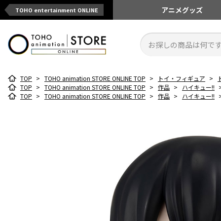
アニメ
グッズ
TOHO entertainment ONLINE
TOP
>
TOHO animation STORE ONLINE TOP
>
トイ・フィギュア
>
TOP
>
TOHO animation STORE ONLINE TOP
>
作品
>
ハイキュー!!
TOP
>
TOHO animation STORE ONLINE TOP
>
作品
>
ハイキュー!!