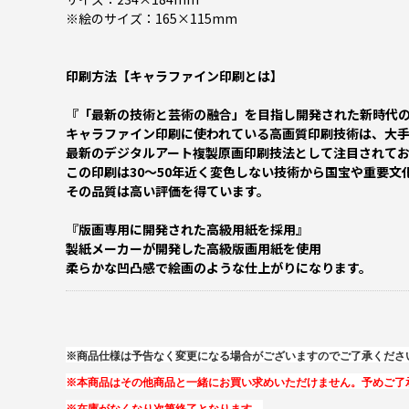
※絵のサイズ：165×115mm
印刷方法【キャラファイン印刷とは】
『「最新の技術と芸術の融合」を目指し開発された新時代
キャラファイン印刷に使われている高画質印刷技術は、大
最新のデジタルアート複製原画印刷技法として注目されて
この印刷は30～50年近く変色しない技術から国宝や重要
その品質は高い評価を得ています。
『版画専用に開発された高級用紙を採用』
製紙メーカーが開発した高級版画用紙を使用
柔らかな凹凸感で絵画のような仕上がりになります。
※商品仕様は予告なく変更になる場合がございますのでご了承くださ
※本商品はその他商品と一緒にお買い求めいただけません。予めご了