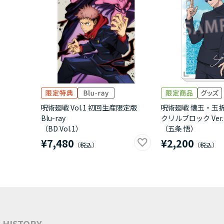
呪術廻戦 Vol.1 初回生産限定版
呪術廻戦 懐玉・玉
Blu-ray
クリルブロック Ver.
（BD Vol.1）
（五条 悟）
¥7,480
¥2,200
HISTORY