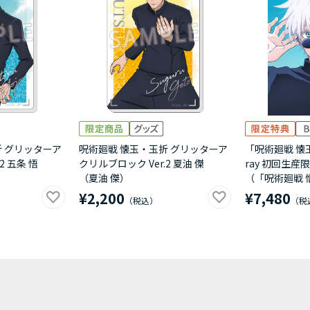
折 グリッターア
呪術廻戦 懐玉・玉折 グリッターア
「呪術廻戦 懐玉
2 五条 悟
クリルブロック Ver.2 夏油 傑
ray 初回生産
（夏油 傑）
（「呪術廻戦 
¥2,200
¥7,480