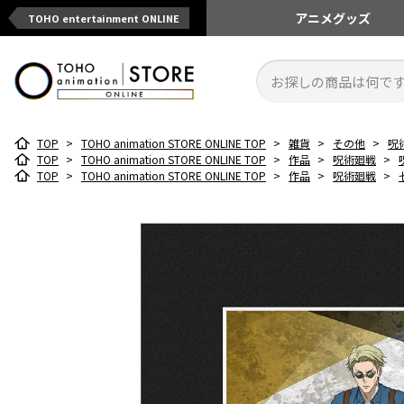
アニメ
グッズ
TOHO entertainment ONLINE
TOP
>
TOHO animation STORE ONLINE TOP
>
雑貨
>
その他
>
呪
TOP
>
TOHO animation STORE ONLINE TOP
>
作品
>
呪術廻戦
>
TOP
>
TOHO animation STORE ONLINE TOP
>
作品
>
呪術廻戦
>