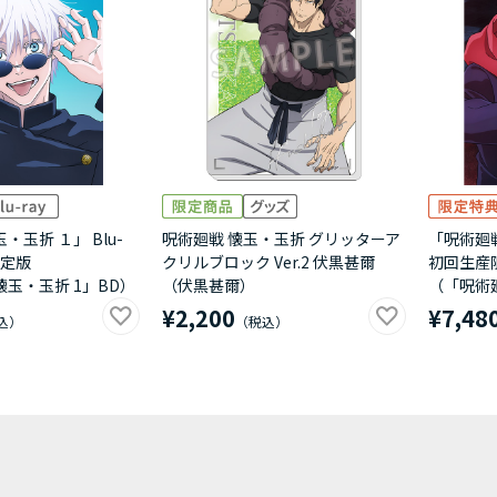
・玉折 １」 Blu-
呪術廻戦 懐玉・玉折 グリッターア
「呪術廻戦 
限定版
クリルブロック Ver.2 伏黒甚爾
初回生産
懐玉・玉折 1」BD）
（伏黒甚爾）
（「呪術廻
¥2,200
¥7,48