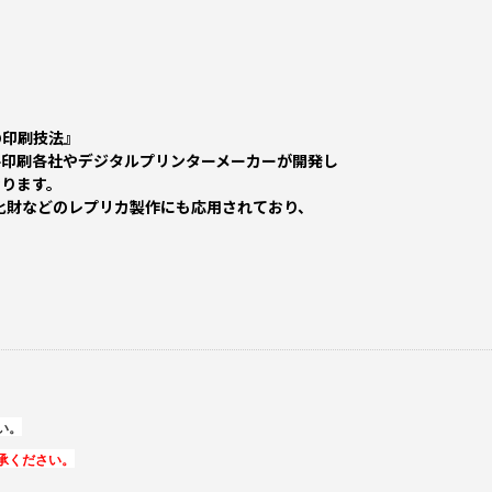
の印刷技法』
手印刷各社やデジタルプリンターメーカーが開発し
おります。
文化財などのレプリカ製作にも応用されており、
い。
承ください。