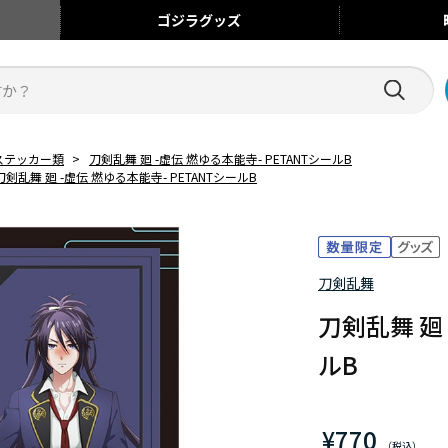
ゴジラ
グッズ
ステッカー類
>
刀剣乱舞 廻 -虚伝 燃ゆる本能寺- PETANTシールB
刀剣乱舞 廻 -虚伝 燃ゆる本能寺- PETANTシールB
刀剣乱舞
刀剣乱舞 廻 
ルB
¥770