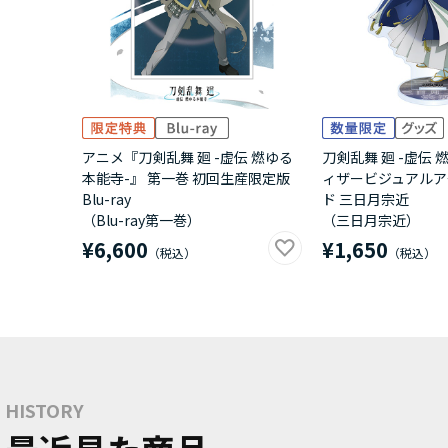
アニメ『刀剣乱舞 廻 -虚伝 燃ゆる
刀剣乱舞 廻 -虚伝 
本能寺-』 第一巻 初回生産限定版
ィザービジュアルア
Blu-ray
ド 三日月宗近
（Blu-ray第一巻）
（三日月宗近）
¥6,600
¥1,650
HISTORY