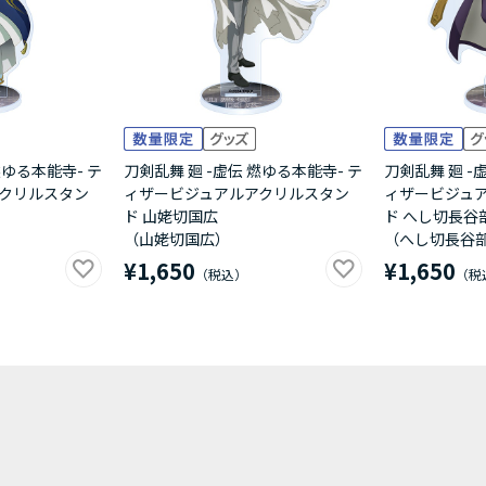
燃ゆる本能寺- テ
刀剣乱舞 廻 -虚伝 燃ゆる本能寺- テ
刀剣乱舞 廻 -
クリルスタン
ィザービジュアルアクリルスタン
ィザービジュ
ド 山姥切国広
ド へし切長谷
（山姥切国広）
（へし切長谷
¥1,650
¥1,650