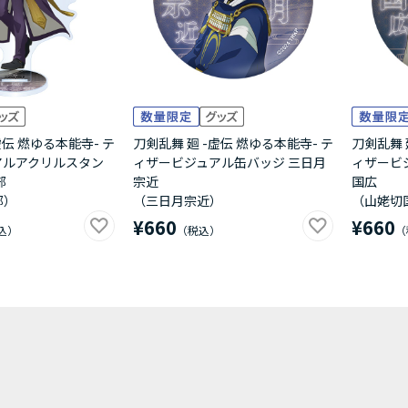
虚伝 燃ゆる本能寺- テ
刀剣乱舞 廻 -虚伝 燃ゆる本能寺- テ
刀剣乱舞 
アルアクリルスタン
ィザービジュアル缶バッジ 三日月
ィザービ
部
宗近
国広
部）
（三日月宗近）
（山姥切
¥660
¥660