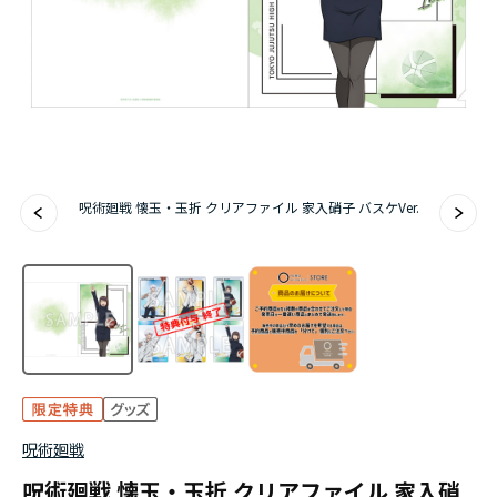
アニメ『僕のヒーローアカデミア』10周年
ハイキュー!!ジャージ＆ユニフォーム
『無職転生Ⅲ ～異世界行ったら本気だす～』
『ふつつかな悪女ではございますが ～雛宮蝶鼠と
呪術廻戦 懐玉・玉折 クリアファイル 家入硝子 バスケVer.
りかえ伝～』
呪術廻戦
呪術廻戦 懐玉・玉折 クリアファイル 家入硝