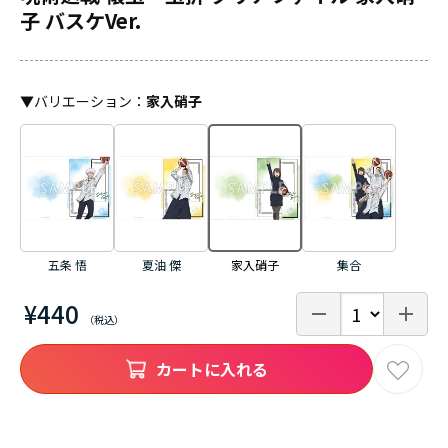
子 バスケVer.
▼
バリエーション
：
家入硝子
五条 悟
夏油 傑
集合
家入硝子
¥440
カートに入れる