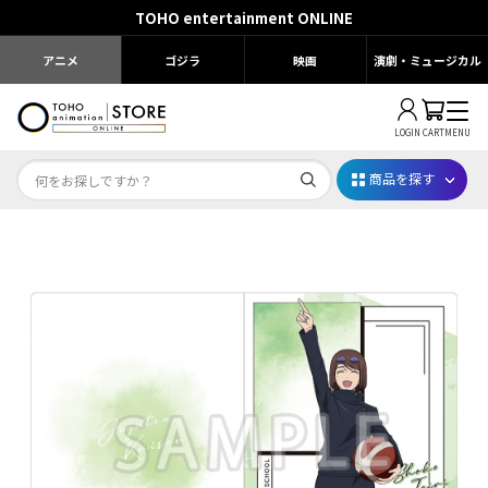
TOHO entertainment ONLINE
アニメ
ゴジラ
映画
演劇・ミュージカル
LOGIN
CART
MENU
商品を探す
Dr.STONE STONE FES.2026
映画ちいかわ
じゅじゅフェス 2026
薬屋のひとりごと 夏の園遊会2026
名探偵コナン