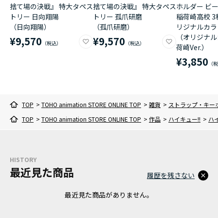
捨て場の決戦』 特大タペス
捨て場の決戦』 特大タペス
ホルダー ビー
トリー 日向翔陽
トリー 孤爪研磨
稲荷崎高校 
（日向翔陽）
（孤爪研磨）
リジナルカラ
（オリジナル
¥9,570
¥9,570
荷崎Ver.）
¥3,850
TOP
>
TOHO animation STORE ONLINE TOP
>
雑貨
>
ストラップ・キー
TOP
>
TOHO animation STORE ONLINE TOP
>
作品
>
ハイキュー!!
>
ハ
HISTORY
最近見た商品
履歴を残さない
最近見た商品がありません。