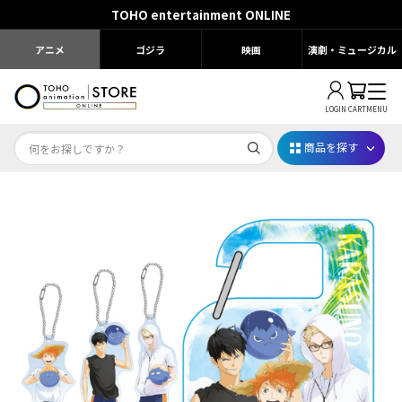
TOHO entertainment ONLINE
アニメ
ゴジラ
映画
演劇・ミュージカル
LOGIN
CART
MENU
商品を探す
Dr.STONE STONE FES.2026
映画ちいかわ
じゅじゅフェス 2026
薬屋のひとりごと 夏の園遊会2026
名探偵コナン